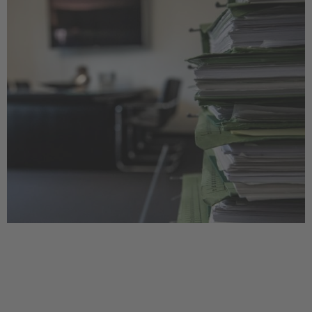
N
E
W
S