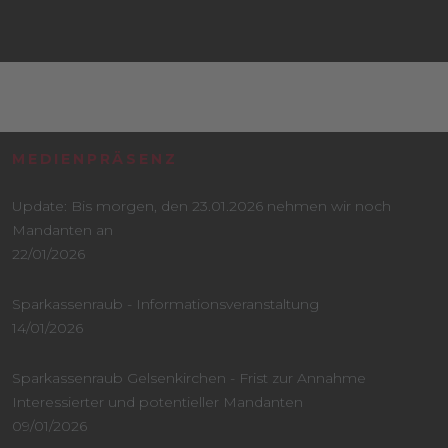
MEDIENPRÄSENZ
Update: Bis morgen, den 23.01.2026 nehmen wir noch
Mandanten an
22/01/2026
Sparkassenraub - Informationsveranstaltung
14/01/2026
Sparkassenraub Gelsenkirchen - Frist zur Annahme
Interessierter und potentieller Mandanten
09/01/2026