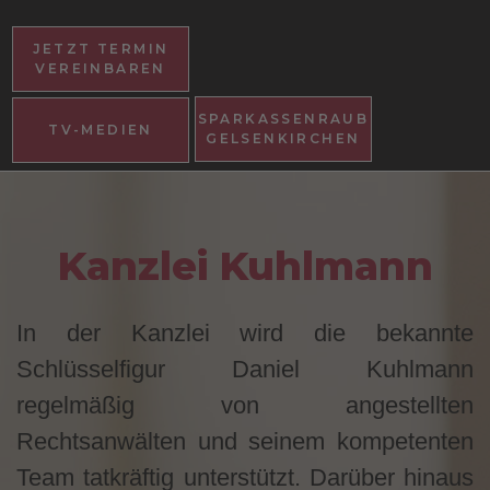
JETZT TERMIN
HIER
HIER
HIER
VEREINBAREN
SPARKASSENRAUB
PRESSE
TV-MEDIEN
GELSENKIRCHEN
Kanzlei Kuhlmann
In der Kanzlei wird die bekannte
Schlüsselfigur Daniel Kuhlmann
regelmäßig von angestellten
Rechtsanwälten und seinem kompetenten
Team tatkräftig unterstützt. Darüber hinaus