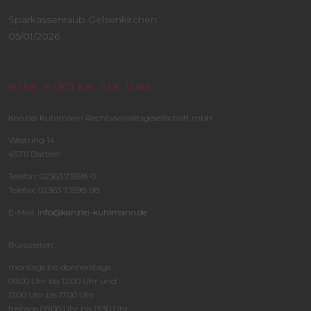
Sparkassenraub Gelsenkirchen
05/01/2026
HIER FINDEN SIE UNS
Kanzlei Kuhlmann Rechtsanwaltsgesellschaft mbH
Westring 14
45711 Datteln
Telefon: 02363 73598-0
Telefax: 02363 73598-98
E-Mail:
info@kanzlei-kuhlmann.de
Bürozeiten:
montags bis donnerstags
09.00 Uhr bis 12.00 Uhr und
13.00 Uhr bis 17.00 Uhr
freitags 09.00 Uhr bis 13:30 Uhr