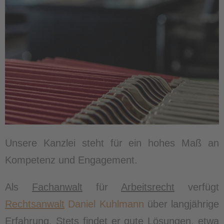
Unsere Kanzlei steht für ein hohes Maß an
Kompetenz und Engagement.
Als
Fachanwalt
für
Arbeitsrecht
verfügt
Rechtsanwalt
Daniel Kuhlmann
über langjährige
Erfahrung. Stets findet er gute Lösungen, etwa