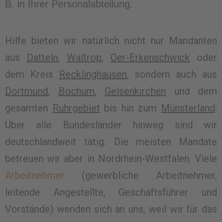
B. in Ihrer Personalabteilung.
H
ilfe bieten wir natürlich nicht nur Mandanten
aus
Datteln
,
Waltrop
,
Oer-Erkenschwick
oder
dem Kreis
Recklinghausen
, sondern auch aus
Dortmund
,
Bochum
,
Gelsenkirchen
und
dem
gesamten
Ruhrgebiet
bis hin zum
M
ünsterland
.
Über alle Bundesländer hinweg sind wir
deutschlandweit tätig. Die meisten Mandate
betreuen wir aber in Nordrhein-Westfalen. Viele
Arbeitnehmer
(gewerbliche Arbeitnehmer,
leitende Angestellte, Geschäftsführer und
Vorstände) wenden sich an uns, weil wir für das