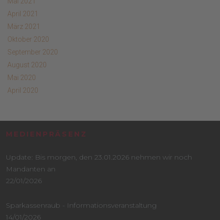
Mai 2021
April 2021
März 2021
Oktober 2020
September 2020
August 2020
Mai 2020
April 2020
MEDIENPRÄSENZ
Update: Bis morgen, den 23.01.2026 nehmen wir noch
Mandanten an
22/01/2026
Sparkassenraub - Informationsveranstaltung
14/01/2026