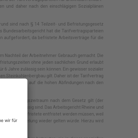
elten und daher nach den einschlägigen Sozialplänen
Grund sind nach § 14 Teilzeit- und Befristungsgesetz
s Bundesarbeitsgericht hat die Tarifvertragsparteien
fgefordert, da befristete Arbeitsverträge für die
um Nachteil der Arbeitnehmer Gebrauch gemacht. Die
efristungszeiten ohne jeden sachlichen Grund erlaubt
r 6 Jahre zulässig sein können. Ein gewisser sozialer
n Steinkohlenbergbau gilt. Daher ist der Tarifvertrag
anten Anspruch auf die hohen Abfindungen nach den
ahres-Befristungszeitraum nach dem Gesetz gilt (der
u 5 Jahren zulässig sind. Das Arbeitsgericht Rheine und
r 5 Jahre Befristete entfristet werden müssen, weil
r 5-Jahres-Regelung wieder gelten würde. Hierzu wird