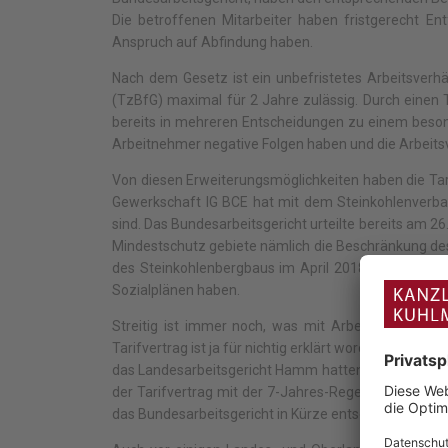
Die betroffenen Mitarbeiter haben fristgerecht Ent
Anspruch auf Abfindung haben.
Nach dem Gesetz ist ein unbefristetes Arbeitsverhäl
(TzBfG) maximal für 2 Jahre zulässig. Durch einen T
bereits in mehreren Entscheidungen zu einem beso
Arbeitnehmer negative Folgen haben und die Arbeitsv
Von diesen Erweiterungsmöglichkeiten haben die Ta
Gewerkschaft IG BCE hat mit dem Steinkohlenverband 
sind. Das Bundesarbeitsgericht urteilte bereits am 2
Mindestschutz gebiete nämlich die Beschränkung des t
des Steinkohlenbergbaus im April 2018 vom Bundes
Sozialplänen haben.
Streitig ist immer noch, was mit Arbeitsverträgen 
Tarifvertrag ist ja für nichtig erklärt worden) oder o
das Landesarbeitsgericht Hamm hatten den von uns v
der Tarifvertrag mit der 7-Jahres-Regelung insgesam
das Bundesarbeitsgericht in Kürze entscheiden.