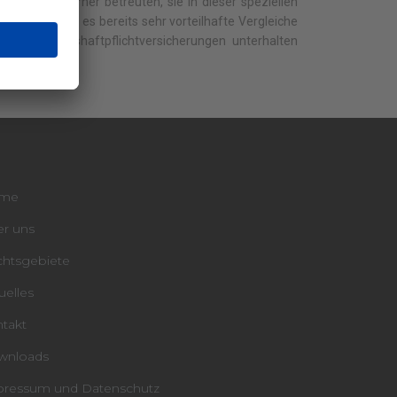
andanten vorher betreuten, sie in dieser speziellen
uch hier gab es bereits sehr vorteilhafte Vergleiche
 Vermögenshaftpflichtversicherungen unterhalten
derheiten.
me
r uns
htsgebiete
uelles
takt
wnloads
ressum und Datenschutz