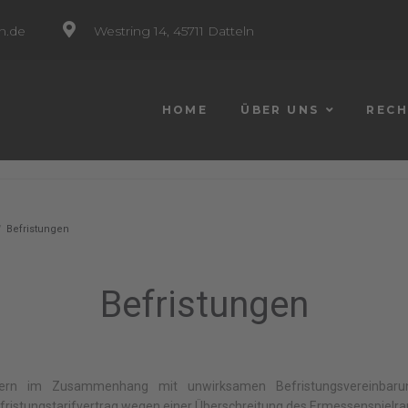
n.de
Westring 14, 45711 Datteln
HOME
ÜBER UNS
RECH
/
Befristungen
Befristungen
rn im Zusammenhang mit unwirksamen Befristungsvereinbarunge
ristungstarifvertrag wegen einer Überschreitung des Ermessenspielrau