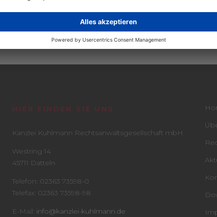
ühren wir Verfahren, da diverse Rechtsanwälte, die einige unserer M
e Abfindungsansprüche nunmehr von diesen Rechtsanwälten verlangen. A
ind rechtlich dem
Versicherungsrecht
zuzuordnen, da Rechtsanwälte
itsrechtliche Kenntnisse, vor allem der bergbauarbeitsrechtlichen Beson
Ho
HIER FINDEN SIE UNS
Übe
Kanzlei Kuhlmann Rechtsanwaltsgesellschaft mbH
Rec
Westring 14
Akt
45711 Datteln
Kon
Telefon: 02363 73598-0
Telefax: 02363 73598-98
Do
E-Mail:
info@kanzlei-kuhlmann.de
Imp