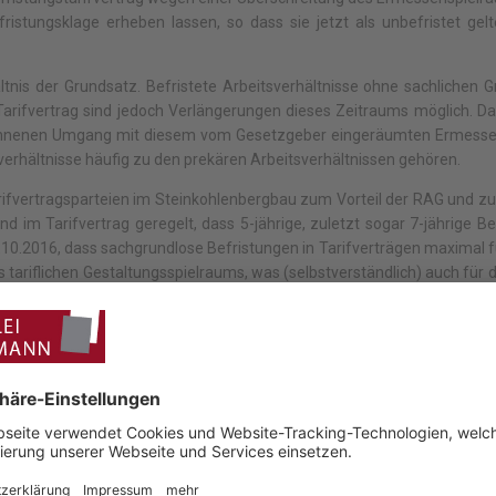
fristungsklage erheben lassen, so dass sie jetzt als unbefristet g
tnis der Grundsatz. Befristete Arbeitsverhältnisse ohne sachlichen 
arifvertrag sind jedoch Verlängerungen dieses Zeitraums möglich. Da
nnenen Umgang mit diesem vom Gesetzgeber eingeräumten Ermessen au
erhältnisse häufig zu den prekären Arbeitsverhältnissen gehören.
rifvertragsparteien im Steinkohlenbergbau zum Vorteil der RAG und z
im Tarifvertrag geregelt, dass 5-jährige, zuletzt sogar 7-jährige B
6.10.2016, dass sachgrundlose Befristungen in Tarifverträgen maximal fü
ariflichen Gestaltungsspielraums, was (selbstverständlich) auch für de
arbeitsgericht für unwirksam erklärt worden, so dass unsere Mand
ist, die nur bis zu 6 Jahren befristet worden sind, also ob der 2-J
b der vorletzte Tarifvertrag quasi wieder auflebt, also Befristungen bis z
ertretenen Mandanten Recht gegeben und entschieden, dass auch unte
t unwirksam ist und nicht plötzlich der vorherige Tarifvertrag mit de