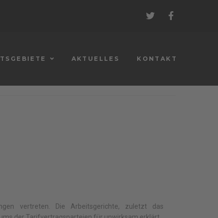
TSGEBIETE
AKTUELLES
KONTAKT
n vertreten. Die Arbeitsgerichte, zuletzt das
ms der Tarifvertragsparteien für unwirksam erklärt.