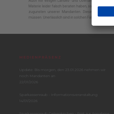
Auch vor einigen Landes- und Oberlandesgerichten f
Materie leider falsch beraten haben, so dass wir di
zugunsten unserer Mandanten. Diese Verfahren s
müssen. Unerlässlich sind in solchen Fällen gute arbe
MEDIENPRÄSENZ
Update: Bis morgen, den 23.01.2026 nehmen wir
noch Mandanten an
22/01/2026
Sparkassenraub - Informationsveranstaltung
14/01/2026
Sparkassenraub Gelsenkirchen - Frist zur Annahme