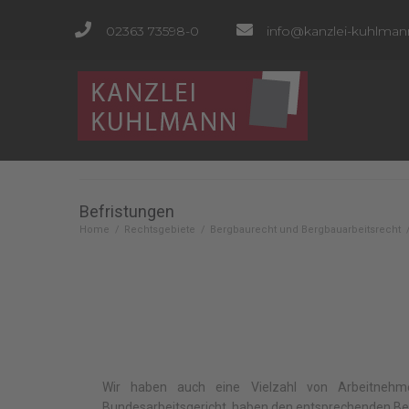
02363 73598-0
info@kanzlei-kuhlman
Befristungen
Home
/
Rechtsgebiete
/
Bergbaurecht und Bergbauarbeitsrecht
Wir haben auch eine Vielzahl von Arbeitnehme
Bundesarbeitsgericht, haben den entsprechenden Bef