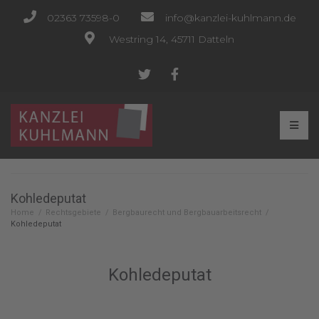
02363 73598-0
info@kanzlei-kuhlmann.de
Westring 14, 45711 Datteln
Kohledeputat
Home
/
Rechtsgebiete
/
Bergbaurecht und Bergbauarbeitsrecht
/
Kohledeputat
Kohledeputat