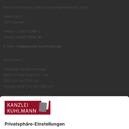
Kanzlei Kuhlmann Rechtsanwaltsgesellschaft mbH
Westring 14
45711 Datteln
Telefon: 02363 73598-0
Telefax: 02363 73598-98
E-Mail:
info@kanzlei-kuhlmann.de
Bürozeiten:
montags bis donnerstags
09.00 Uhr bis 12.00 Uhr und
13.00 Uhr bis 17.00 Uhr
freitags 09.00 Uhr bis 13:30 Uhr
Termine nach Vereinbarung