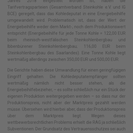
Jahres 2018 eingestellt worden ist, haben die
Tarifvertragsparteien (Gesamtverband Steinkohle e.V. und IG
BCE) geregelt, dass das Kohledeputat in eine Energiebeihilfe
umgewandelt wird. Problematisch ist, dass der Wert der
Energiebeihilfe weder dem Markt-, noch dem Produktionswert
entspricht (Energiebeihilfe für jede Tonne Kohle = 122,00 EUR
beim rheinisch-westfälischen Steinkohlenbergbau und
Ibbenbürener Steinkohlenbergbau; 116,00 EUR beim
Steinkohlenbergbau des Saarlandes). Eine Tonne Kohle liegt
wertmäßig allerdings zwischen 350,00 EUR und 500,00 EUR.
Die Gerichte haben diese Umwandlung für einen geringfügigen
Eingriff gehalten. Die Kohledeputatempfänger sollten
wertmäßig nämlich nicht besser stehen, als die
Energiebeihilfebezieher, – es sollte schließlich nur ein Stück der
eigenen Produktion weitergegeben werden – so dass nur der
Produktionspreis, nicht aber der Marktpreis gezahlt werden
müsse. Übersehen wird hierbei aber, dass der Produktionspreis
über dem Marktpreis liegt. Wegen dieses
wettbewerbsrechtlichen Problems erhielt die RAG ja schließlich
Subventionen. Der Grundsatz des Vertrauensschutzes sei auch