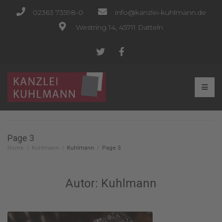
02363 73598-0
info@kanzlei-kuhlmann.de
Westring 14, 45711 Datteln
Page 3
Home
/
Kuhlmann
/
Kuhlmann
/
Page 3
Autor:
Kuhlmann