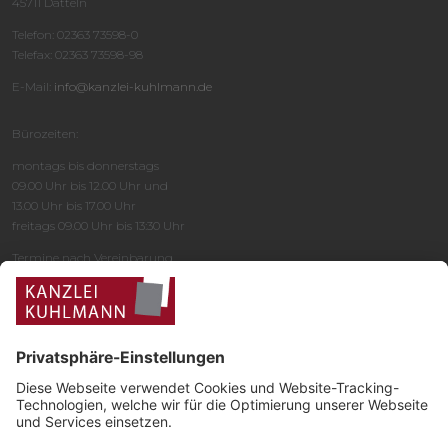
45711 Datteln
Telefon: 02363 73598-0
Telefax: 02363 73598-98
E-Mail:
info@kanzlei-kuhlmann.de
Bürozeiten:
montags bis donnerstags
09.00 Uhr bis 12.00 Uhr und
13.00 Uhr bis 17.00 Uhr
freitags 09.00 Uhr bis 13:30 Uhr
Termine nach Vereinbarung